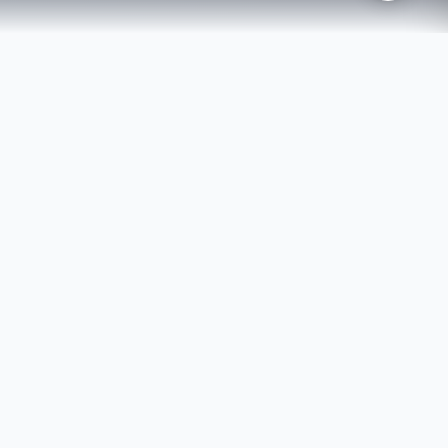
临床开发与运营
高效临床开发
与
运营管理
我们专注于为国内GCT生物医药提供临床研究全过程
专业服务和高质量解决方案，利用丰富的行业经验、
广泛的临床试验机构网络及强大的专业团队，助力客
户推进产品市场化进程。
作为中国领先的临床研究服务平台，我们在国内拥有广泛的