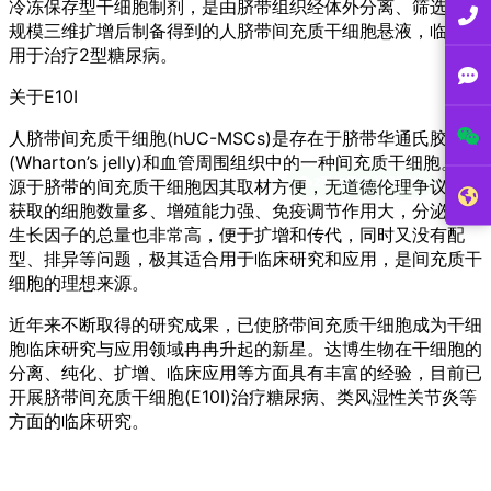
冷冻保存型干细胞制剂，是由脐带组织经体外分离、筛选、大
规模三维扩增后制备得到的人脐带间充质干细胞悬液，临床拟
用于治疗2型糖尿病。
关于E10I
人脐带间充质干细胞(hUC-MSCs)是存在于脐带华通氏胶
(Wharton’s jelly)和血管周围组织中的一种间充质干细胞。来
源于脐带的间充质干细胞因其取材方便，无道德伦理争议，可
获取的细胞数量多、增殖能力强、免疫调节作用大，分泌细胞
生长因子的总量也非常高，便于扩增和传代，同时又没有配
型、排异等问题，极其适合用于临床研究和应用，是间充质干
细胞的理想来源。
近年来不断取得的研究成果，已使脐带间充质干细胞成为干细
胞临床研究与应用领域冉冉升起的新星。达博生物在干细胞的
分离、纯化、扩增、临床应用等方面具有丰富的经验，目前已
开展脐带间充质干细胞(E10I)治疗糖尿病、类风湿性关节炎等
方面的临床研究。