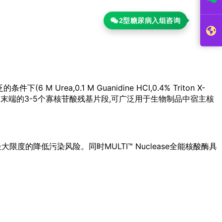
2型糖尿病入组咨询
Urea,0.1 M Guanidine HCI,0.4% Triton X-
有5'-磷酸末端的3-5个寡核苷酸残基片段,可广泛用于生物制品中宿主核
大限度的降低污染风险。同时MULTI™ Nuclease全能核酸酶具