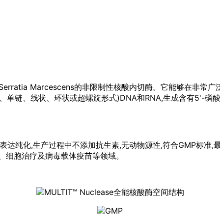
tia Marcescens的非限制性核酸内切酶。它能够在非常广泛的条件下(6 M 
所有形式的(双链、单链、线状、环状或超螺旋形式)DNA和RNA,生成含
菌中表达纯化,生产过程中不添加抗生素,无动物源性,符合GMP标准,最
究、细胞治疗及病毒载体疫苗等领域。