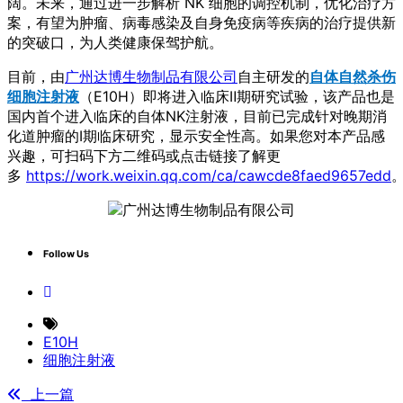
阔。未来，通过进一步解析 NK 细胞的调控机制，优化治疗方
案，有望为肿瘤、病毒感染及自身免疫病等疾病的治疗提供新
的突破口，为人类健康保驾护航。
目前，由
广州达博生物制品有限公司
自主研发的
自体自然杀伤
细胞注射液
（E10H）即将进入临床Ⅱ期研究试验，该产品也是
国内首个进入临床的自体NK注射液，目前已完成针对晚期消
化道肿瘤的I期临床研究，显示安全性高。如果您对本产品感
兴趣，可扫码下方二维码或点击链接了解更
多
https://work.weixin.qq.com/ca/cawcde8faed9657edd
Follow Us
E10H
细胞注射液
上一篇