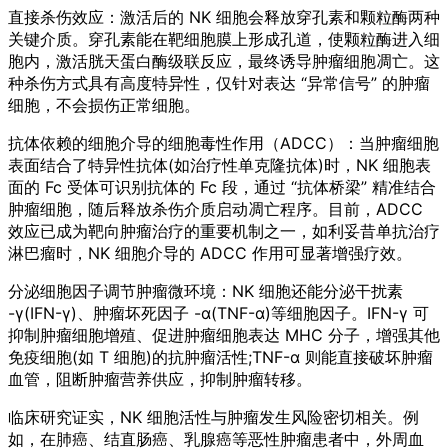
直接杀伤效应：激活后的 NK 细胞会释放穿孔素和颗粒酶两种
关键介质。穿孔素能在靶细胞膜上形成孔道，使颗粒酶进入细
胞内，激活胱天蛋白酶级联反应，最终诱导肿瘤细胞凋亡。这
种杀伤方式具有高度特异性，仅针对表达 “异常信号” 的肿瘤
细胞，不会损伤正常细胞。
抗体依赖的细胞介导的细胞毒性作用（ADCC）：当肿瘤细胞
表面结合了特异性抗体(如治疗性单克隆抗体)时，NK 细胞表
面的 Fc 受体可识别抗体的 Fc 段，通过 “抗体桥梁” 精准结合
肿瘤细胞，随后释放杀伤介质启动凋亡程序。目前，ADCC
效应已成为靶向肿瘤治疗的重要机制之一，如利妥昔单抗治疗
淋巴瘤时，NK 细胞介导的 ADCC 作用可显著增强疗效。
分泌细胞因子调节肿瘤微环境：NK 细胞还能分泌干扰素
-γ(IFN-γ)、肿瘤坏死因子 -α(TNF-α)等细胞因子。IFN-γ 可
抑制肿瘤细胞增殖、促进肿瘤细胞表达 MHC 分子，增强其他
免疫细胞(如 T 细胞)的抗肿瘤活性;TNF-α 则能直接破坏肿瘤
血管，阻断肿瘤营养供应，抑制肿瘤转移。
临床研究证实，NK 细胞活性与肿瘤发生风险密切相关。例
如，在肺癌、结直肠癌、乳腺癌等恶性肿瘤患者中，外周血