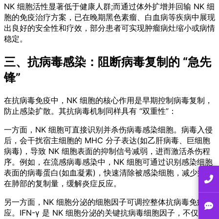
NK 细胞活性显著低于健康人群;而通过体外扩增并回输 NK 细
胞的免疫治疗方案，已在晚期黑色素瘤、白血病等疾病中展现
出良好的安全性和疗效，部分患者可实现肿瘤病灶缩小或病情
稳定。
三、抗病毒感染：阻断病毒复制的 “急先
锋”
在抗病毒免疫中，NK 细胞的核心作用是早期控制病毒复制，
防止感染扩散。其抗病毒机制同样具有 “双重性”：
一方面，NK 细胞可直接识别并杀伤病毒感染细胞。病毒入侵
后，会干扰宿主细胞的 MHC 分子表达(如乙肝病毒、巨细胞
病毒)，导致 NK 细胞表面的抑制信号减弱，进而激活杀伤程
序。例如，在流感病毒感染中，NK 细胞可通过识别感染细胞
表面的病毒蛋白(如血凝素)，快速清除被感染细胞，减少病毒
在肺部的复制量，缓解炎症反应。
另一方面，NK 细胞分泌的细胞因子可调控整体抗病毒免疫反
应。IFN-γ 是 NK 细胞分泌的关键抗病毒细胞因子，不仅能直