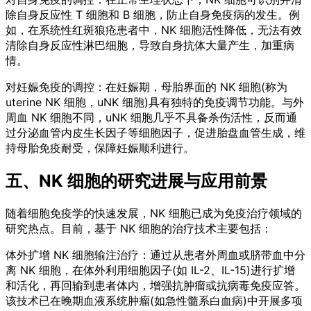
除自身反应性 T 细胞和 B 细胞，防止自身免疫病的发生。例
如，在系统性红斑狼疮患者中，NK 细胞活性降低，无法有效
清除自身反应性淋巴细胞，导致自身抗体大量产生，加重病
情。
对妊娠免疫的调控：在妊娠期，母胎界面的 NK 细胞(称为
uterine NK 细胞，uNK 细胞)具有独特的免疫调节功能。与外
周血 NK 细胞不同，uNK 细胞几乎不具备杀伤活性，反而通
过分泌血管内皮生长因子等细胞因子，促进胎盘血管生成，维
持母胎免疫耐受，保障妊娠顺利进行。
五、NK 细胞的研究进展与应用前景
随着细胞免疫学的快速发展，NK 细胞已成为免疫治疗领域的
研究热点。目前，基于 NK 细胞的治疗技术主要包括：
体外扩增 NK 细胞输注治疗：通过从患者外周血或脐带血中分
离 NK 细胞，在体外利用细胞因子(如 IL-2、IL-15)进行扩增
和活化，再回输到患者体内，增强抗肿瘤或抗病毒免疫应答。
该技术已在晚期血液系统肿瘤(如急性髓系白血病)中开展多项