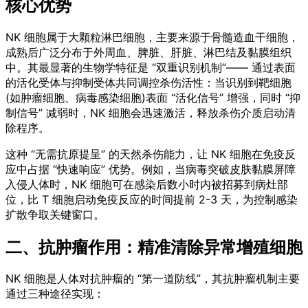
核心优势
NK 细胞属于大颗粒淋巴细胞，主要来源于骨髓造血干细胞，
成熟后广泛分布于外周血、脾脏、肝脏、淋巴结及黏膜组织
中。其最显著的生物学特征是 “双重识别机制”—— 通过表面
的活化受体与抑制受体共同调控杀伤活性：当识别到靶细胞
(如肿瘤细胞、病毒感染细胞)表面 “活化信号” 增强，同时 “抑
制信号” 减弱时，NK 细胞会迅速激活，释放杀伤介质启动清
除程序。
这种 “无需抗原提呈” 的天然杀伤能力，让 NK 细胞在免疫反
应中占据 “快速响应” 优势。例如，当病毒突破皮肤黏膜屏障
入侵人体时，NK 细胞可在感染后数小时内被招募到病灶部
位，比 T 细胞启动免疫反应的时间提前 2-3 天，为控制感染
扩散争取关键窗口。
二、抗肿瘤作用：精准清除异常增殖细胞
NK 细胞是人体对抗肿瘤的 “第一道防线”，其抗肿瘤机制主要
通过三种途径实现：