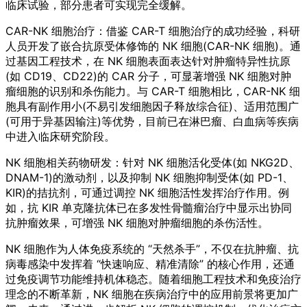
临床试验，部分患者可实现完全缓解。
CAR-NK 细胞治疗：借鉴 CAR-T 细胞治疗的成功经验，科研
人员开发了嵌合抗原受体修饰的 NK 细胞(CAR-NK 细胞)。通
过基因工程技术，在 NK 细胞表面表达针对肿瘤特异性抗原
(如 CD19、CD22)的 CAR 分子，可显著增强 NK 细胞对肿
瘤细胞的识别和杀伤能力。与 CAR-T 细胞相比，CAR-NK 细
胞具有副作用小(不易引发细胞因子释放综合征)、适用范围广
(可用于异基因输注)等优势，目前已在淋巴瘤、白血病等疾病
中进入临床研究阶段。
NK 细胞相关药物研发：针对 NK 细胞活化受体(如 NKG2D、
DNAM-1)的激动剂，以及抑制 NK 细胞抑制受体(如 PD-1、
KIR)的拮抗剂，可通过调控 NK 细胞活性发挥治疗作用。例
如，抗 KIR 单克隆抗体已在多发性骨髓瘤治疗中显示出协同
抗肿瘤效果，可增强 NK 细胞对肿瘤细胞的杀伤活性。
NK 细胞作为人体免疫系统的 “天然杀手”，不仅在抗肿瘤、抗
病毒感染中发挥着 “快速响应、精准清除” 的核心作用，还通
过免疫调节功能维持机体稳态。随着细胞工程技术和免疫治疗
理念的不断革新，NK 细胞在疾病治疗中的应用前景将更加广